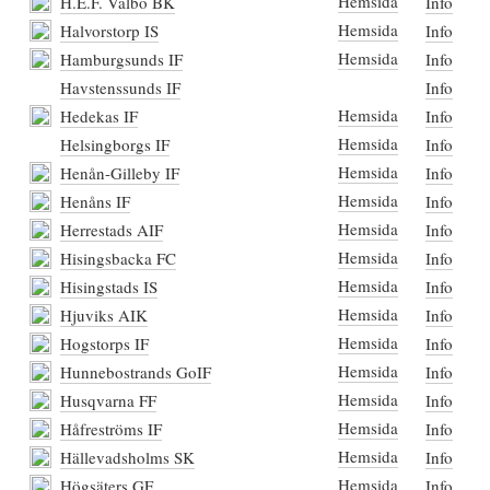
Hemsida
H.E.F. Valbo BK
Info
Hemsida
Halvorstorp IS
Info
Hemsida
Hamburgsunds IF
Info
Havstenssunds IF
Info
Hemsida
Hedekas IF
Info
Hemsida
Helsingborgs IF
Info
Hemsida
Henån-Gilleby IF
Info
Hemsida
Henåns IF
Info
Hemsida
Herrestads AIF
Info
Hemsida
Hisingsbacka FC
Info
Hemsida
Hisingstads IS
Info
Hemsida
Hjuviks AIK
Info
Hemsida
Hogstorps IF
Info
Hemsida
Hunnebostrands GoIF
Info
Hemsida
Husqvarna FF
Info
Hemsida
Håfreströms IF
Info
Hemsida
Hällevadsholms SK
Info
Hemsida
Högsäters GF
Info