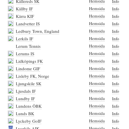
Hemsida
Kållereds SK
Info
Hemsida
Källby IF
Info
Hemsida
Kärra KIF
Info
Hemsida
Landvetter IS
Info
Hemsida
Ledbury Town, England
Info
Hemsida
Lerkils IF
Info
Hemsida
Lerum Tennis
Info
Hemsida
Lerums IS
Info
Hemsida
Lidköpings FK
Info
Hemsida
Lindome GIF
Info
Hemsida
Lisleby FK, Norge
Info
Hemsida
Ljungskile SK
Info
Hemsida
Ljusdals IF
Info
Hemsida
Lundby IF
Info
Hemsida
Lundens ÖBK
Info
Hemsida
Lunds BK
Info
Hemsida
Lyckeby GoIF
Info
Hemsida
Lysekils AIK
Info