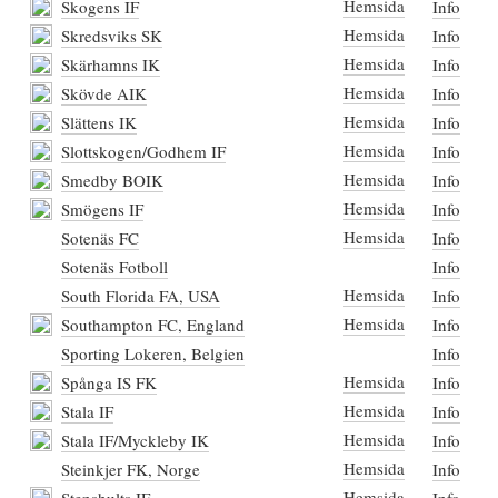
Hemsida
Skogens IF
Info
Hemsida
Skredsviks SK
Info
Hemsida
Skärhamns IK
Info
Hemsida
Skövde AIK
Info
Hemsida
Slättens IK
Info
Hemsida
Slottskogen/Godhem IF
Info
Hemsida
Smedby BOIK
Info
Hemsida
Smögens IF
Info
Hemsida
Sotenäs FC
Info
Sotenäs Fotboll
Info
Hemsida
South Florida FA, USA
Info
Hemsida
Southampton FC, England
Info
Sporting Lokeren, Belgien
Info
Hemsida
Spånga IS FK
Info
Hemsida
Stala IF
Info
Hemsida
Stala IF/Myckleby IK
Info
Hemsida
Steinkjer FK, Norge
Info
Hemsida