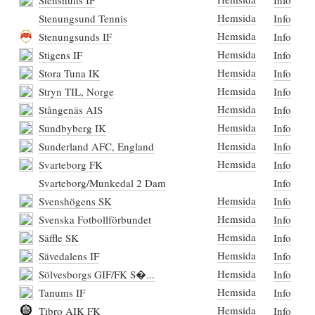
Stenshults IF
Info
Hemsida
Stenungsund Tennis
Info
Hemsida
Stenungsunds IF
Info
Hemsida
Stigens IF
Info
Hemsida
Stora Tuna IK
Info
Hemsida
Stryn TIL, Norge
Info
Hemsida
Stångenäs AIS
Info
Hemsida
Sundbyberg IK
Info
Hemsida
Sunderland AFC, England
Info
Hemsida
Svarteborg FK
Info
Svarteborg/Munkedal 2 Dam
Info
Hemsida
Svenshögens SK
Info
Hemsida
Svenska Fotbollförbundet
Info
Hemsida
Säffle SK
Info
Hemsida
Sävedalens IF
Info
Hemsida
Sölvesborgs GIF/FK S�...
Info
Hemsida
Tanums IF
Info
Hemsida
Tibro AIK FK
Info