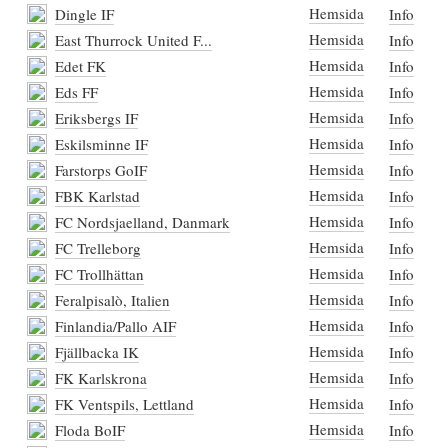
Hemsida
Dingle IF
Info
Hemsida
East Thurrock United F...
Info
Hemsida
Edet FK
Info
Hemsida
Eds FF
Info
Hemsida
Eriksbergs IF
Info
Hemsida
Eskilsminne IF
Info
Hemsida
Farstorps GoIF
Info
Hemsida
FBK Karlstad
Info
Hemsida
FC Nordsjaelland, Danmark
Info
Hemsida
FC Trelleborg
Info
Hemsida
FC Trollhättan
Info
Hemsida
Feralpisalò, Italien
Info
Hemsida
Finlandia/Pallo AIF
Info
Hemsida
Fjällbacka IK
Info
Hemsida
FK Karlskrona
Info
Hemsida
FK Ventspils, Lettland
Info
Hemsida
Floda BoIF
Info