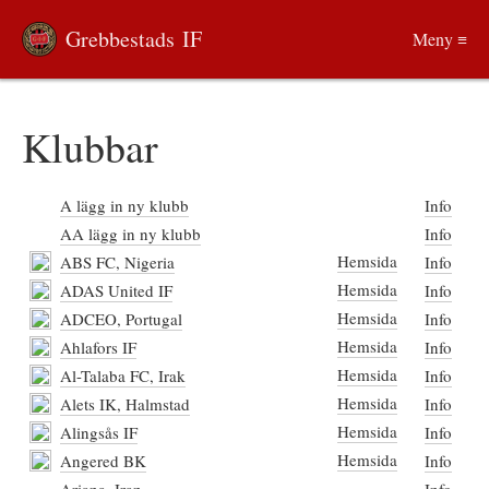
Grebbestads IF
Meny ≡
Klubbar
A lägg in ny klubb
Info
AA lägg in ny klubb
Info
Hemsida
ABS FC, Nigeria
Info
Hemsida
ADAS United IF
Info
Hemsida
ADCEO, Portugal
Info
Hemsida
Ahlafors IF
Info
Hemsida
Al-Talaba FC, Irak
Info
Hemsida
Alets IK, Halmstad
Info
Hemsida
Alingsås IF
Info
Hemsida
Angered BK
Info