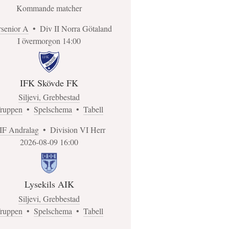
Kommande matcher
rsenior A
•
Div II Norra Götaland
I övermorgon 14:00
IFK Skövde FK
Siljevi, Grebbestad
ruppen
•
Spelschema
•
Tabell
IF Andralag
•
Division VI Herr
2026-08-09 16:00
Lysekils AIK
Siljevi, Grebbestad
ruppen
•
Spelschema
•
Tabell