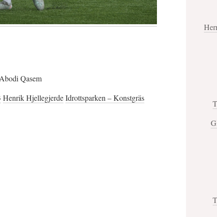
Her
a Abodi Qasem
3
Henrik Hjellegjerde
Idrottsparken – Konstgräs
T
G
T