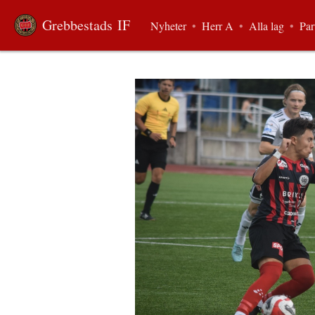
Grebbestads IF
Nyheter
•
Herr A
•
Alla lag
•
Par