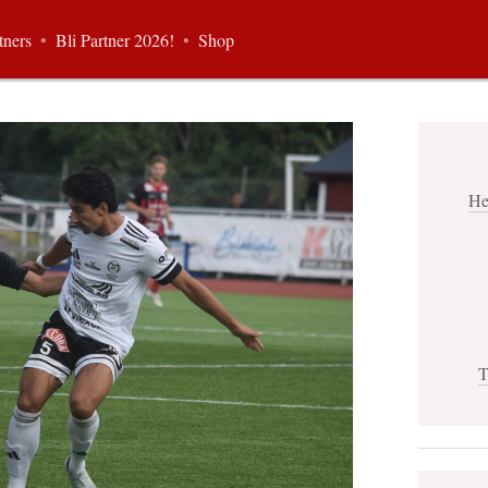
tners
•
Bli Partner 2026!
•
Shop
He
T