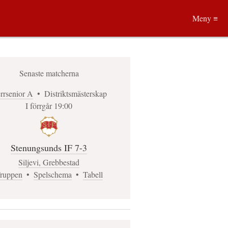
Meny ≡
Senaste matcherna
rrsenior A
•
Distriktsmästerskap
I förrgår 19:00
Stenungsunds IF 7-3
Siljevi, Grebbestad
ruppen
•
Spelschema
•
Tabell