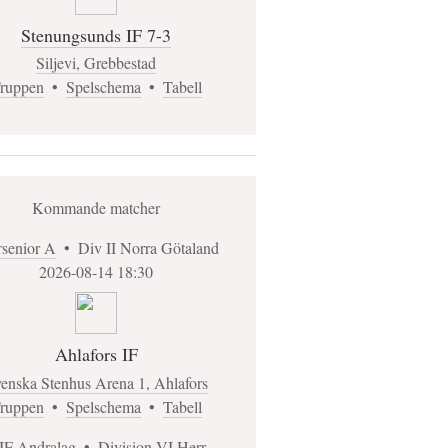
Stenungsunds IF 7-3
Siljevi, Grebbestad
ruppen
•
Spelschema
•
Tabell
Kommande matcher
rsenior A
•
Div II Norra Götaland
2026-08-14 18:30
Ahlafors IF
enska Stenhus Arena 1, Ahlafors
ruppen
•
Spelschema
•
Tabell
IF Andralag
•
Division VI Herr