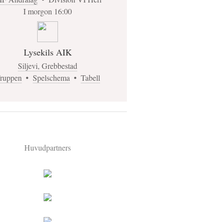
I morgon 16:00
Lysekils AIK
Siljevi, Grebbestad
ruppen
•
Spelschema
•
Tabell
Huvudpartners