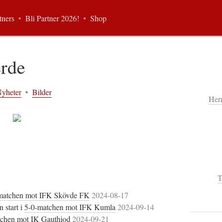
tners
•
Bli Partner 2026!
•
Shop
erde
yheter
•
Bilder
Her
T
matchen mot IFK Skövde FK
2024-08-17
n start i
5-0-matchen mot IFK Kumla
2024-09-14
tchen mot IK Gauthiod
2024-09-21