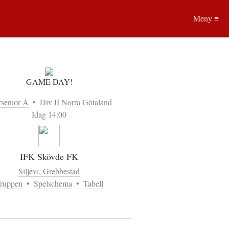
Meny ≡
GAME DAY!
rsenior A
•
Div II Norra Götaland
Idag 14:00
IFK Skövde FK
Siljevi, Grebbestad
ruppen
•
Spelschema
•
Tabell