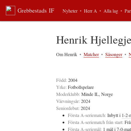
Grebbestads IF
Nyheter
•
Herr A
•
Alla lag
•
Par
Henrik Hjellegj
Om Henrik
•
Matcher
•
Säsonger
•
N
Född:
2004
Yrke:
Fotbollspelare
Moderklubb:
Minde IL, Norge
Värvningsår:
2024
Seniordebut:
2024
Första A-seriematch:
Inbytt i
1-2-
Första A-seriematch från start:
Frå
Första A-seriemål:
1 mål i
7-0-ma