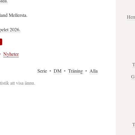
sida.
and Mellersta.
Her
spelet 2026.
F
•
Nyheter
T
Serie
•
DM
•
Träning
•
Alla
G
tistik att visa ännu.
T