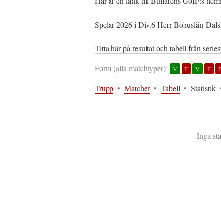
Här är en länk till Bullarens GoIF:s hem
Spelar 2026 i Div.6 Herr Bohuslän-Dalsl
Titta här på resultat och tabell från serie
Form (alla matchtyper):
V
F
V
F
Trupp
•
Matcher
•
Tabell
•
Statistik
Inga sta