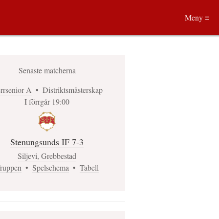
Meny ≡
Senaste matcherna
rrsenior A
•
Distriktsmästerskap
I förrgår 19:00
Stenungsunds IF 7-3
Siljevi, Grebbestad
ruppen
•
Spelschema
•
Tabell