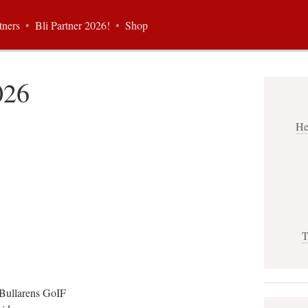
tners
•
Bli Partner 2026!
•
Shop
026
He
T
 Bullarens GoIF