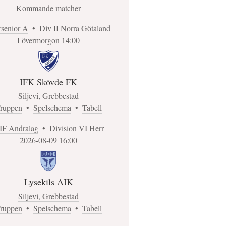
Kommande matcher
rsenior A
•
Div II Norra Götaland
I övermorgon 14:00
IFK Skövde FK
Siljevi, Grebbestad
ruppen
•
Spelschema
•
Tabell
IF Andralag
•
Division VI Herr
2026-08-09 16:00
Lysekils AIK
Siljevi, Grebbestad
ruppen
•
Spelschema
•
Tabell