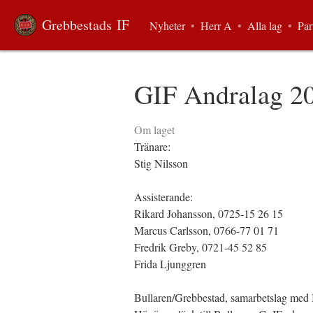
Grebbestads IF
Nyheter
•
Herr A
•
Alla lag
•
Par
GIF Andralag 2
Om laget
Tränare:
Stig Nilsson
Assisterande:
Rikard Johansson, 0725-15 26 15
Marcus Carlsson, 0766-77 01 71
Fredrik Greby, 0721-45 52 85
Frida Ljunggren
Bullaren/Grebbestad, samarbetslag med