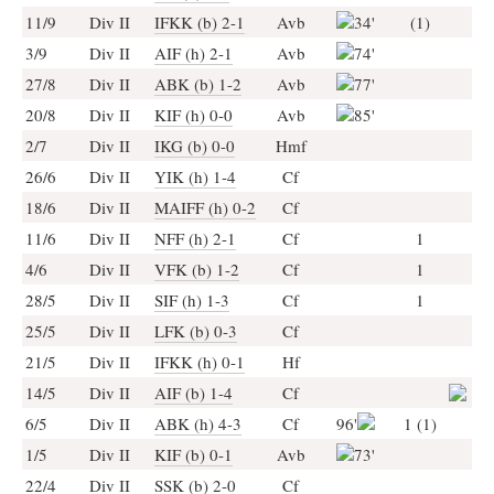
11/9
Div II
IFKK (b) 2-1
Avb
34'
(1)
3/9
Div II
AIF (h) 2-1
Avb
74'
27/8
Div II
ABK (b) 1-2
Avb
77'
20/8
Div II
KIF (h) 0-0
Avb
85'
2/7
Div II
IKG (b) 0-0
Hmf
26/6
Div II
YIK (h) 1-4
Cf
18/6
Div II
MAIFF (h) 0-2
Cf
11/6
Div II
NFF (h) 2-1
Cf
1
4/6
Div II
VFK (b) 1-2
Cf
1
28/5
Div II
SIF (h) 1-3
Cf
1
25/5
Div II
LFK (b) 0-3
Cf
21/5
Div II
IFKK (h) 0-1
Hf
14/5
Div II
AIF (b) 1-4
Cf
6/5
Div II
ABK (h) 4-3
Cf
96'
1 (1)
1/5
Div II
KIF (b) 0-1
Avb
73'
22/4
Div II
SSK (b) 2-0
Cf