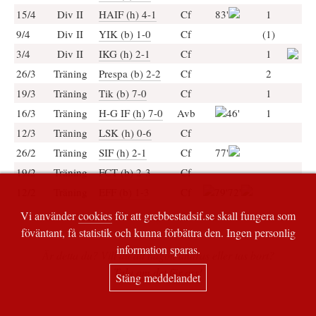
15/4
Div II
HAIF (h) 4-1
Cf
83'
1
9/4
Div II
YIK (b) 1-0
Cf
(1)
3/4
Div II
IKG (h) 2-1
Cf
1
26/3
Träning
Prespa (b) 2-2
Cf
2
19/3
Träning
Tik (b) 7-0
Cf
1
16/3
Träning
H-G IF (h) 7-0
Avb
46'
1
12/3
Träning
LSK (h) 0-6
Cf
26/2
Träning
SIF (h) 2-1
Cf
77'
19/2
Träning
FCT (b) 2-3
Cf
12/2
Träning
EFF (b) 1-3
Cf
79'72'
Vi använder
cookies
för att grebbestadsif.se skall fungera som
föväntant, få statistik och kunna förbättra den. Ingen personlig
information sparas.
Är detta du? Vill du att någon ändras eller tas bort?
Tala om det för oss!
Stäng meddelandet