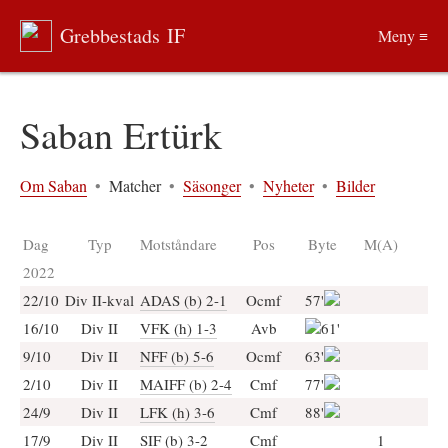
Grebbestads IF
Meny ≡
Saban Ertürk
Om Saban
•
Matcher
•
Säsonger
•
Nyheter
•
Bilder
Dag
Typ
Motståndare
Pos
Byte
M(A)
2022
22/10
Div II-kval
ADAS (b) 2-1
Ocmf
57'
16/10
Div II
VFK (h) 1-3
Avb
61'
9/10
Div II
NFF (b) 5-6
Ocmf
63'
2/10
Div II
MAIFF (b) 2-4
Cmf
77'
24/9
Div II
LFK (h) 3-6
Cmf
88'
17/9
Div II
SIF (b) 3-2
Cmf
1