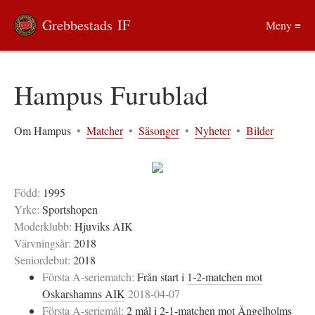
Grebbestads IF
Meny ≡
Hampus Furublad
Om Hampus
•
Matcher
•
Säsonger
•
Nyheter
•
Bilder
Född:
1995
Yrke:
Sportshopen
Moderklubb:
Hjuviks AIK
Värvningsår:
2018
Seniordebut:
2018
Första A-seriematch:
Från start i
1-2-matchen mot
Oskarshamns AIK
2018-04-07
Första A-seriemål:
2 mål i
2-1-matchen mot Ängelholms