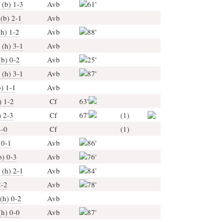
 (b) 1-3
Avb
61'
(b) 2-1
Avb
h) 1-2
Avb
88'
 (h) 3-1
Avb
(b) 0-2
Avb
25'
 (h) 3-1
Avb
87'
) 1-1
Avb
) 1-2
Cf
63'
) 2-3
Cf
67'
(1)
4-0
Cf
(1)
 0-1
Avb
86'
b) 0-3
Avb
76'
(h) 2-1
Avb
84'
2-2
Avb
78'
(h) 0-2
Avb
(h) 0-0
Avb
87'