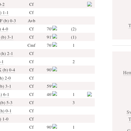
0-2
Cf
) 1-1
Cf
F (b) 0-3
Avb
T
) 4-0
Cf
70'
(2)
 (b) 3-1
Cf
91'
(1)
Cmf
76'
1
(h) 2-1
Cf
-1
Cf
2
 (b) 0-4
Cf
90'
Her
h) 2-0
Cf
b) 3-1
Cf
59'
) 6-1
Cf
46'
1
(b) 5-3
Cf
3
(h) 0-1
Cf
Sv
T
) 1-0
Cf
Cf
90'
1
G