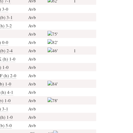
h) 7-1
Avb
62'
1
) 3-0
Avb
(b) 3-1
Avb
(h) 3-2
Avb
Avb
75'
) 0-0
Avb
82'
(b) 2-4
Avb
46'
1
 (h) 1-0
Avb
) 1-0
Avb
F (h) 2-0
Avb
b) 1-0
Avb
84'
(h) 4-1
Avb
b) 1-0
Avb
78'
) 3-1
Avb
(h) 1-0
Avb
(b) 5-0
Avb