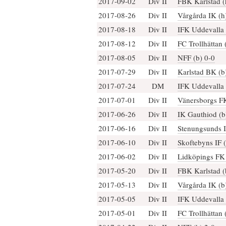
2017-09-02
Div II
FBK Karlstad (
2017-08-26
Div II
Vårgårda IK (h
2017-08-18
Div II
IFK Uddevalla 
2017-08-12
Div II
FC Trollhättan 
2017-08-05
Div II
NFF (b) 0-0
2017-07-29
Div II
Karlstad BK (b
2017-07-24
DM
IFK Uddevalla 
2017-07-01
Div II
Vänersborgs FK
2017-06-26
Div II
IK Gauthiod (b
2017-06-16
Div II
Stenungsunds I
2017-06-10
Div II
Skoftebyns IF (
2017-06-02
Div II
Lidköpings FK 
2017-05-20
Div II
FBK Karlstad (
2017-05-13
Div II
Vårgårda IK (b
2017-05-05
Div II
IFK Uddevalla 
2017-05-01
Div II
FC Trollhättan 