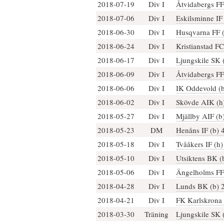
2018-07-19
Div I
Åtvidabergs FF
2018-07-06
Div I
Eskilsminne IF 
2018-06-30
Div I
Husqvarna FF (
2018-06-24
Div I
Kristianstad FC
2018-06-17
Div I
Ljungskile SK 
2018-06-09
Div I
Åtvidabergs FF
2018-06-06
Div I
IK Oddevold (b
2018-06-02
Div I
Skövde AIK (h
2018-05-27
Div I
Mjällby AIF (b
2018-05-23
DM
Henåns IF (b) 
2018-05-18
Div I
Tvååkers IF (h)
2018-05-10
Div I
Utsiktens BK (
2018-05-06
Div I
Ängelholms FF 
2018-04-28
Div I
Lunds BK (b) 
2018-04-21
Div I
FK Karlskrona 
2018-03-30
Träning
Ljungskile SK 