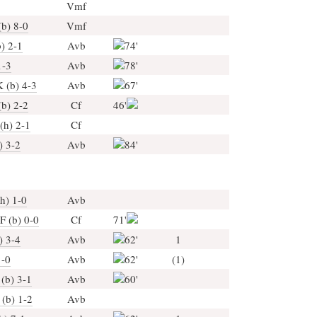
Vmf
b) 8-0
Vmf
) 2-1
Avb
74'
1-3
Avb
78'
 (b) 4-3
Avb
67'
(b) 2-2
Cf
46'
(h) 2-1
Cf
) 3-2
Avb
84'
h) 1-0
Avb
F (b) 0-0
Cf
71'
) 3-4
Avb
62'
1
1-0
Avb
62'
(1)
(b) 3-1
Avb
60'
 (b) 1-2
Avb