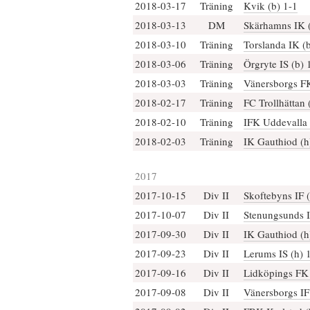
2018-03-17
Träning
Kvik (b) 1-1
2018-03-13
DM
Skärhamns IK (
2018-03-10
Träning
Torslanda IK (b
2018-03-06
Träning
Örgryte IS (b) 
2018-03-03
Träning
Vänersborgs FK
2018-02-17
Träning
FC Trollhättan 
2018-02-10
Träning
IFK Uddevalla 
2018-02-03
Träning
IK Gauthiod (h
2017
2017-10-15
Div II
Skoftebyns IF (
2017-10-07
Div II
Stenungsunds I
2017-09-30
Div II
IK Gauthiod (h
2017-09-23
Div II
Lerums IS (h) 
2017-09-16
Div II
Lidköpings FK 
2017-09-08
Div II
Vänersborgs IF