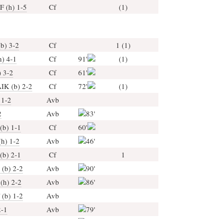
F (h) 1-5
Cf
(1)
b) 3-2
Cf
1 (1)
h) 4-1
Cf
91'
(1)
) 3-2
Cf
61'
IK (b) 2-2
Cf
72'
(1)
 1-2
Avb
2
Avb
83'
(b) 1-1
Cf
60'
(h) 1-2
Avb
46'
(b) 2-1
Cf
1
 (b) 2-2
Avb
90'
(h) 2-2
Avb
86'
(b) 1-2
Avb
2-1
Avb
79'