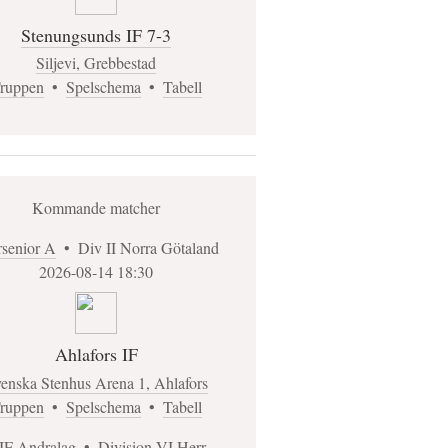
Stenungsunds IF 7-3
Siljevi, Grebbestad
ruppen
•
Spelschema
•
Tabell
Kommande matcher
rsenior A
•
Div II Norra Götaland
2026-08-14 18:30
Ahlafors IF
enska Stenhus Arena 1, Ahlafors
ruppen
•
Spelschema
•
Tabell
IF Andralag
•
Division VI Herr