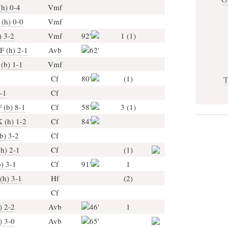
(h) 0-4
Vmf
 (h) 0-0
Vmf
) 3-2
Vmf
92'
1 (1)
F (h) 2-1
Avb
62'
(b) 1-1
Vmf
Cf
80'
(1)
T
-1
Cf
 (b) 8-1
Cf
58'
3 (1)
 (h) 1-2
Cf
84'
b) 3-2
Cf
h) 2-1
Cf
(1)
) 3-1
Cf
91'
1
(h) 3-1
Hf
(2)
Cf
) 2-2
Avb
46'
1
) 3-0
Avb
65'