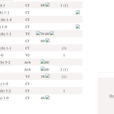
 4-1
Cf
88'
1 (1)
b) 1-1
Cf
 (h) 1-4
Cf
) 1-0
Cf
(h) 1-1
Vf
76'46'
Cf
60'
(b) 1-1
Cf
(1)
-0
Vf
1
(b) 5-2
Avb
46'
Avb
46'
2 (1)
Vf
38'
(1)
) 1-0
Cf
(b) 3-2
Cf
1
He
h) 1-0
Cf
46'