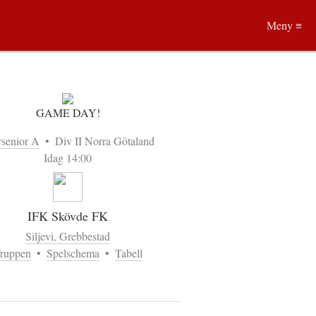
Meny ≡
GAME DAY!
rsenior A
•
Div II Norra Götaland
Idag 14:00
IFK Skövde FK
Siljevi, Grebbestad
ruppen
•
Spelschema
•
Tabell