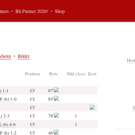
tners
•
Bli Partner 2026!
•
Shop
yheter
•
Bilder
Her
Position
Byte
Mål (Ass)
Kort
) 1-1
Cf
87'
F (b) 1-0
Cf
85'
Cf
T
) 2-3
Cf
78'
1
 (b) 4-6
Cf
1
F (h) 1-2
Cf
46'