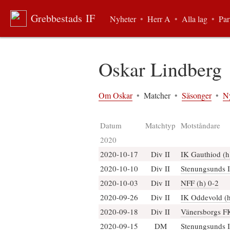
Grebbestads IF
Nyheter
•
Herr A
•
Alla lag
•
Par
Oskar Lindberg
Om Oskar
•
Matcher
•
Säsonger
•
N
Datum
Matchtyp
Motståndare
2020
2020-10-17
Div II
IK Gauthiod (h
2020-10-10
Div II
Stenungsunds I
2020-10-03
Div II
NFF (h) 0-2
2020-09-26
Div II
IK Oddevold (h
2020-09-18
Div II
Vänersborgs FK
2020-09-15
DM
Stenungsunds I