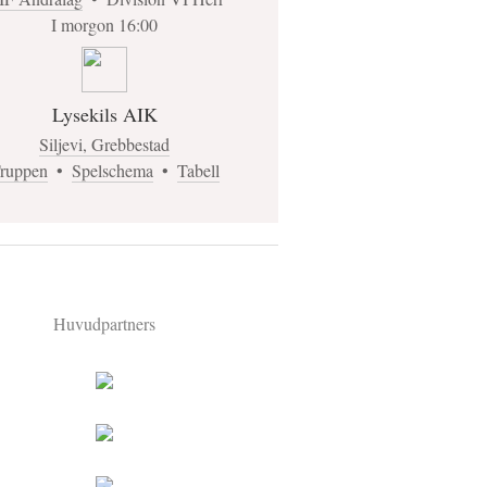
I morgon 16:00
Lysekils AIK
Siljevi, Grebbestad
ruppen
•
Spelschema
•
Tabell
Huvudpartners