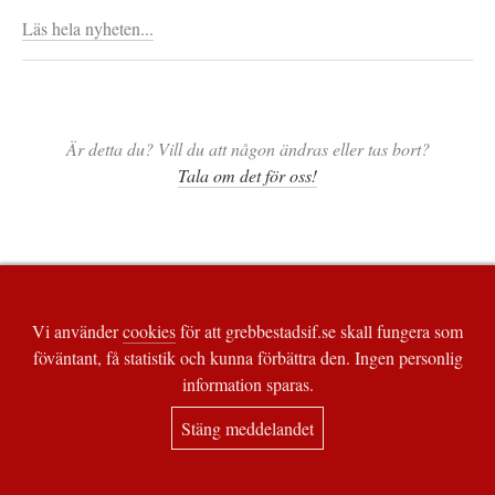
Läs hela nyheten...
Är detta du? Vill du att någon ändras eller tas bort?
Tala om det för oss!
Vi använder
cookies
för att grebbestadsif.se skall fungera som
föväntant, få statistik och kunna förbättra den. Ingen personlig
information sparas.
Stäng meddelandet