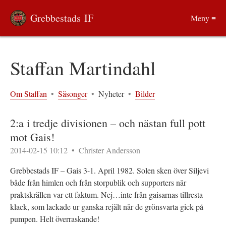
Grebbestads IF
Meny ≡
Staffan Martindahl
Om Staffan
•
Säsonger
•
Nyheter
•
Bilder
2:a i tredje divisionen – och nästan full pott
mot Gais!
2014-02-15 10:12
•
Christer Andersson
Grebbestads IF – Gais 3-1. April 1982. Solen sken över Siljevi
både från himlen och från storpublik och supporters när
praktskrällen var ett faktum. Nej…inte från gaisarnas tillresta
klack, som lackade ur ganska rejält när de grönsvarta gick på
pumpen. Helt överraskande!