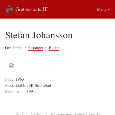
Grebbestads IF
Meny ≡
Stefan Johansson
Om Stefan
•
Säsonger
•
Bilder
Född:
1963
Moderklubb:
IFK Strömstad
Seniordebut:
1994
Är detta du? Vill du att någon ändras eller tas bort?