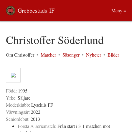
Grebbestads IF
Meny ≡
Christoffer Söderlund
Om Christoffer
•
Matcher
•
Säsonger
•
Nyheter
•
Bilder
Född:
1995
Yrke:
Säljare
Moderklubb:
Lysekils FF
Värvningsår:
2022
Seniordebut:
2013
Första A-seriematch:
Från start i
3-1-matchen mot