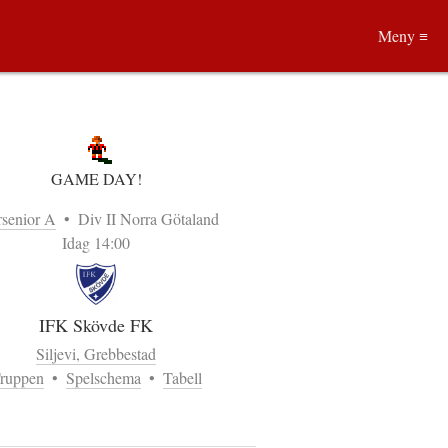
Meny ≡
GAME DAY!
rsenior A
•
Div II Norra Götaland
Idag 14:00
IFK Skövde FK
Siljevi, Grebbestad
ruppen
•
Spelschema
•
Tabell