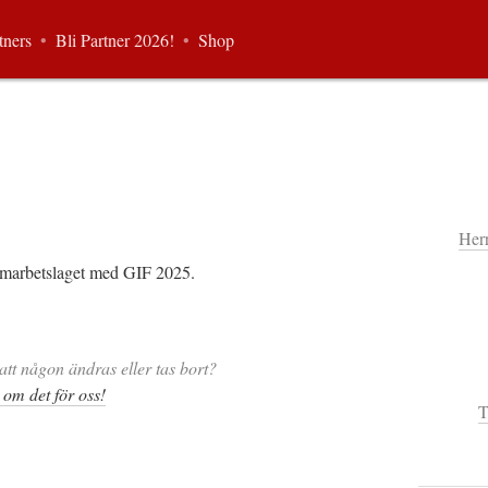
tners
•
Bli Partner 2026!
•
Shop
Her
samarbetslaget med GIF 2025.
att någon ändras eller tas bort?
 om det för oss!
T