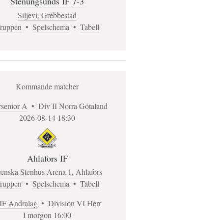
Stenungsunds IF 7-3
Siljevi, Grebbestad
ruppen
•
Spelschema
•
Tabell
Kommande matcher
rsenior A
•
Div II Norra Götaland
2026-08-14 18:30
Ahlafors IF
enska Stenhus Arena 1, Ahlafors
ruppen
•
Spelschema
•
Tabell
IF Andralag
•
Division VI Herr
I morgon 16:00