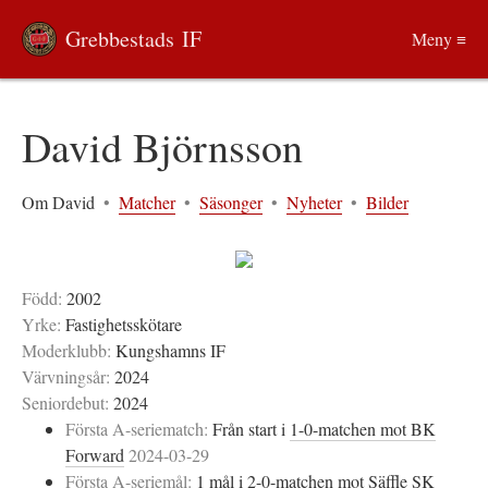
Grebbestads IF
Meny ≡
David Björnsson
Om David
•
Matcher
•
Säsonger
•
Nyheter
•
Bilder
Född:
2002
Yrke:
Fastighetsskötare
Moderklubb:
Kungshamns IF
Värvningsår:
2024
Seniordebut:
2024
Första A-seriematch:
Från start i
1-0-matchen mot BK
Forward
2024-03-29
Första A-seriemål:
1 mål i
2-0-matchen mot Säffle SK