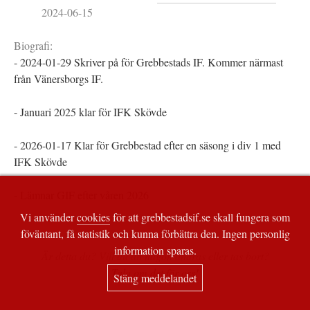
2024-06-15
Biografi:
- 2024-01-29 Skriver på för Grebbestads IF. Kommer närmast
från Vänersborgs IF.
- Januari 2025 klar för IFK Skövde
- 2026-01-17 Klar för Grebbestad efter en säsong i div 1 med
IFK Skövde
- Lämnar GIF efter våren 2026
Vi använder
cookies
för att grebbestadsif.se skall fungera som
föväntant, få statistik och kunna förbättra den. Ingen personlig
information sparas.
Är detta du? Vill du att någon ändras eller tas bort?
Tala om det för oss!
Stäng meddelandet