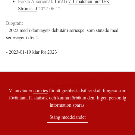
Första A-seriemål:
1 mål i
7-1-matchen mot IFK
Strömstad
2022-06-12
Biografi:
- 2022 med i damlagets debutår i seriespel som slutade med
serieseger i div 4.
- 2023-01-19 klar för 2023
Är detta du? Vill du att någon ändras eller tas bort?
Tala om det för oss!
Vi använder
cookies
för att grebbestadsif.se skall fungera som
föväntant, få statistik och kunna förbättra den. Ingen personlig
information sparas.
Stäng meddelandet