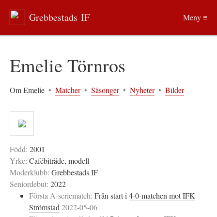
Grebbestads IF
Meny ≡
Emelie Törnros
Om Emelie
•
Matcher
•
Säsonger
•
Nyheter
•
Bilder
Född:
2001
Yrke:
Cafébiträde, modell
Moderklubb:
Grebbestads IF
Seniordebut:
2022
Första A-seriematch:
Från start i
4-0-matchen mot IFK
Strömstad
2022-05-06