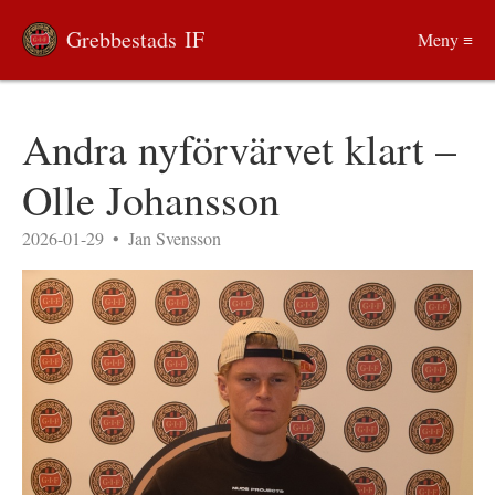
Grebbestads IF
Meny ≡
Andra nyförvärvet klart –
Olle Johansson
2026-01-29
•
Jan Svensson