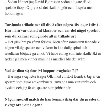
– Sedan känner jag David Björnsson sedan tidigare då vi
spelade ihop i Örgryte så det skall bli gött och få spela med
honom igen
Torslanda trillade ner till div 2 efter några säsonger i div 1.
Hur nära var det att ni klarat er och var det något speciellt
som du känner som gjorde att ni trillade ur?
– Det gick bra på våren för oss. Men efter sommaren tappade vi
någon viktig spelare och vi kom in i en dålig spiral och
resultaten började gå emot. Vi hade ett lag som inte skulle åkt ur
tycker jag men vinner man inga matcher blir det svårt.
Vad är dina styrkor (vi hoppar svagheter ? )?
– Har inga svagheter (säger Olle med ett stort leende). Jag är en
spelare som gillar att kombinera, använda min vänsterfot och
avsluta och jag är en spelare som jobbar hårt.
Någon speciell match du kan komma ihåg där du presterar
riktigt bra i dina ögon?