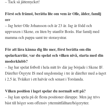
– Tack så jättemycket!
Först och främst, berätta lite om vem är Olle, ålder, familj
osv
– Jag heter Olle Johansson och är 23 år. Jag är född och
uppvuxen i Skene, en liten by utanför Borås. Har familj med
mamma och pappa samt tre storasystrar.
För att lära känna dig lite mer, först berätta om din
spelarkarriär, var du spelat och vilken nivå, starta med din
moderklubb?
– Jag har spelat fotboll i hela mitt liv där jag började i Skene IF.
Därefter Örgryte IS med ungdomslag i tre år därefter med a-laget
i 2,5 år, Tvååker i ett halvår och senast i Torslanda.
Vilken position i laget spelar du normalt sett på?
– Jag kan spela på de flesta positioner däruppe. Men jag trivs
bäst till höger som offensiv yttermittfälltare/högerytter.