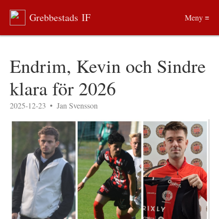
Grebbestads IF
Meny ≡
Endrim, Kevin och Sindre
klara för 2026
2025-12-23
•
Jan Svensson