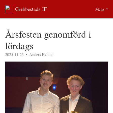
Grebbestads IF
Meny ≡
Årsfesten genomförd i
lördags
2025-11-23
•
Anders Eklund