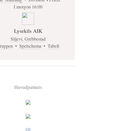
I morgon 16:00
Lysekils AIK
Siljevi, Grebbestad
ruppen
•
Spelschema
•
Tabell
Huvudpartners