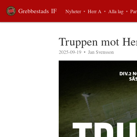
Grebbestads IF
Nyheter
•
Herr A
•
Alla lag
•
Par
Truppen mot Her
2025-09-19
•
Jan Svensson