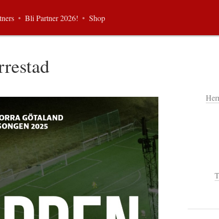
tners
•
Bli Partner 2026!
•
Shop
restad
Her
T