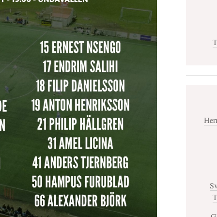
T
Her
Sv
T
G