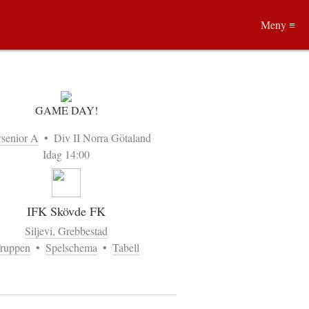
Meny ≡
GAME DAY!
rsenior A
•
Div II Norra Götaland
Idag 14:00
IFK Skövde FK
Siljevi, Grebbestad
ruppen
•
Spelschema
•
Tabell