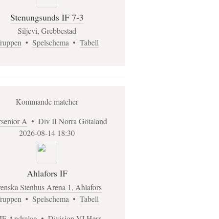
Stenungsunds IF 7-3
Siljevi, Grebbestad
ruppen
•
Spelschema
•
Tabell
Kommande matcher
rsenior A
•
Div II Norra Götaland
2026-08-14 18:30
Ahlafors IF
enska Stenhus Arena 1, Ahlafors
ruppen
•
Spelschema
•
Tabell
IF Andralag
•
Division VI Herr