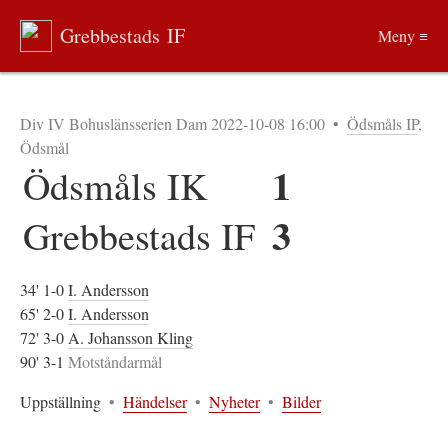
Grebbestads IF
Meny ≡
Div IV Bohuslänsserien Dam 2022-10-08 16:00
•
Ödsmåls IP
,
Ödsmål
1
Ödsmåls IK
3
Grebbestads IF
34' 1-0
I. Andersson
65' 2-0
I. Andersson
72' 3-0
A. Johansson Kling
90' 3-1
Motståndarmål
Uppställning
•
Händelser
•
Nyheter
•
Bilder