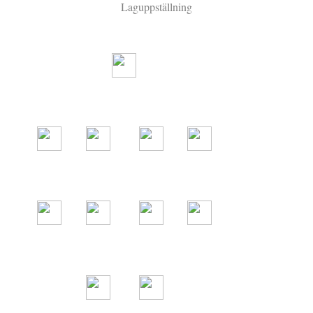
Laguppställning
31
8
17
2
3
4
5
6
11
10
21