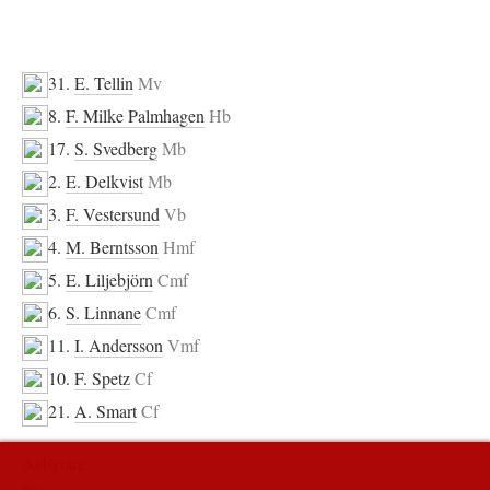
31.
E. Tellin
Mv
8.
F. Milke Palmhagen
Hb
17.
S. Svedberg
Mb
2.
E. Delkvist
Mb
3.
F. Vestersund
Vb
4.
M. Berntsson
Hmf
5.
E. Liljebjörn
Cmf
6.
S. Linnane
Cmf
11.
I. Andersson
Vmf
10.
F. Spetz
Cf
21.
A. Smart
Cf
Avbytare