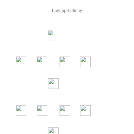
Laguppställning
1
17
15
5
21
50
7
8
19
9
11