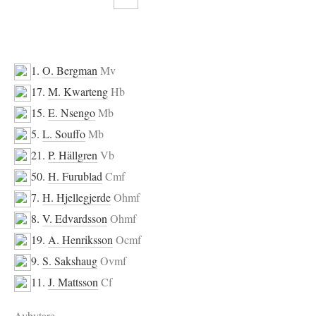
1.
O. Bergman
Mv
17.
M. Kwarteng
Hb
15.
E. Nsengo
Mb
5.
L. Souffo
Mb
21.
P. Hällgren
Vb
50.
H. Furublad
Cmf
7.
H. Hjellegjerde
Ohmf
8.
V. Edvardsson
Ohmf
19.
A. Henriksson
Ocmf
9.
S. Sakshaug
Ovmf
11.
J. Mattsson
Cf
Avbytare