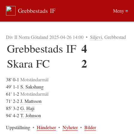
Grebbestads IF
Meny ≡
Div II Norra Götaland 2025-04-26 14:00
•
Siljevi
, Grebbestad
4
Grebbestads IF
2
Skara FC
38' 0-1
Motståndarmål
49' 1-1
S. Sakshaug
61' 1-2
Motståndarmål
71' 2-2
J. Mattsson
85' 3-2
G. Haji
94' 4-2
T. Johnson
Uppställning
•
Händelser
•
Nyheter
•
Bilder