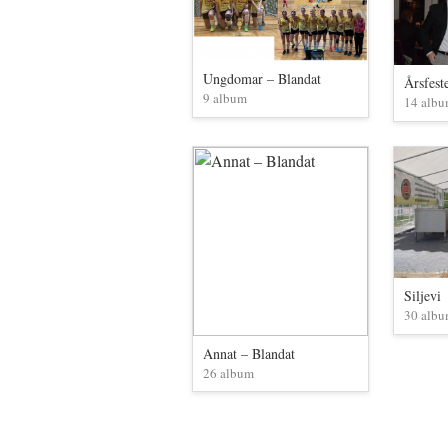
Ungdomar – Blandat
Årsfest
9 album
14 alb
Siljevi
30 alb
Annat – Blandat
26 album