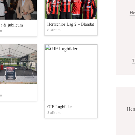
He
Herrsenior Lag 2 – Blandat
er & jubileum
6 album
um
T
um
GIF Lagbilder
Her
5 album