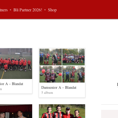
tners
•
Bli Partner 2026!
•
Shop
ior A – Blandat
Damsenior A – Blandat
um
5 album