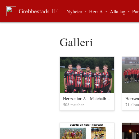
Grebbestads IF
Nyheter
•
Herr A
•
Alla lag
•
Par
Galleri
Herrsen
Herrsenior A - Matchalbum
71 alb
508 matcher