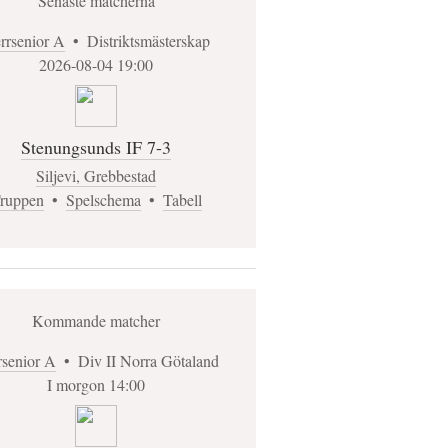
Senaste matcherna
rrsenior A
•
Distriktsmästerskap
2026-08-04 19:00
Stenungsunds IF 7-3
Siljevi, Grebbestad
ruppen
•
Spelschema
•
Tabell
Kommande matcher
rsenior A
•
Div II Norra Götaland
I morgon 14:00