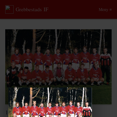
Grebbestads IF
Meny ≡
1995