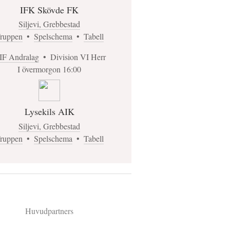
IFK Skövde FK
Siljevi, Grebbestad
ruppen
•
Spelschema
•
Tabell
IF Andralag
•
Division VI Herr
I övermorgon 16:00
Lysekils AIK
Siljevi, Grebbestad
ruppen
•
Spelschema
•
Tabell
Huvudpartners