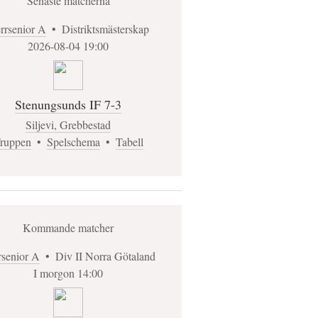
Senaste matcherna
rrsenior A
•
Distriktsmästerskap
2026-08-04 19:00
Stenungsunds IF 7-3
Siljevi, Grebbestad
ruppen
•
Spelschema
•
Tabell
Kommande matcher
rsenior A
•
Div II Norra Götaland
I morgon 14:00