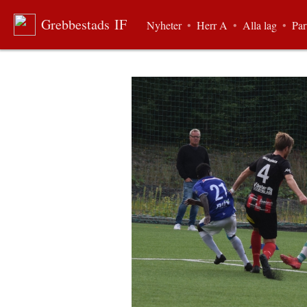
Grebbestads IF
Nyheter
•
Herr A
•
Alla lag
•
Par