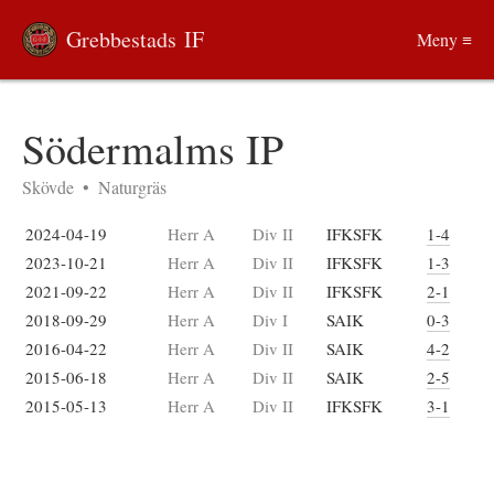
Grebbestads IF
Meny ≡
Södermalms IP
Skövde
•
Naturgräs
2024-04-19
Herr A
Div II
IFKSFK
1-4
2023-10-21
Herr A
Div II
IFKSFK
1-3
2021-09-22
Herr A
Div II
IFKSFK
2-1
2018-09-29
Herr A
Div I
SAIK
0-3
2016-04-22
Herr A
Div II
SAIK
4-2
2015-06-18
Herr A
Div II
SAIK
2-5
2015-05-13
Herr A
Div II
IFKSFK
3-1